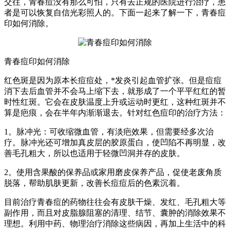
交往，青春痘没有那么可怕，只有去正规的医院进行治疗，患
者是可以恢复自信光彩照人的。下面一起来了解一下，青春痘
印如何消除。
青春痘印如何消除
红色斑是因为原本长痘痘处，*发炎引起血管扩张。但是痘痘
消下去后血管并不会马上缩下去，就形成了一个平平红红的暂
时性红斑。它会在皮肤温度上升或运动时更红，这种红斑并不
算是疤痕，会在半年内渐渐退去。针对红色痘印的治疗方法：
1。脉冲光：可收缩微血管，有淡疤效果，但需要经多次治
疗。脉冲光还可增加真皮层的胶原蛋白，使凹陷不再明显，改
善毛孔粗大，所以也适用于轻微凹洞并存的皮肤。
2。使用含果酸的保养品或家用磨皮保养产品，促使老废角质
脱落，帮助肌肤更新，改善长痘痘后的色素沉着。
目前治疗青春痘的药物往往会有皮肤干燥、发红、毛孔粗大等
副作用，而且对皮脂腺阻塞的清理、结节、囊肿的消除效果不
理想。利用中药、物理治疗消除这些病因，再加上生活中的科