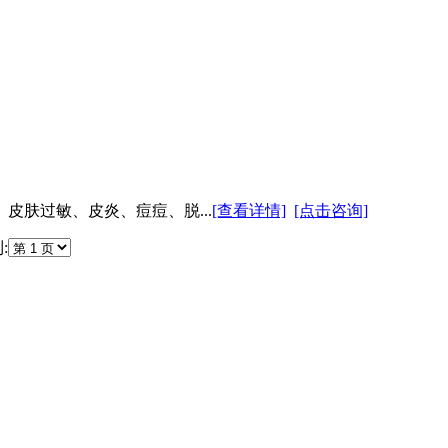
示：来济看病，谨防医托，小心受骗！
肤过敏、皮炎、痘痘、脱...
[查看详情]
[点击咨询]
: