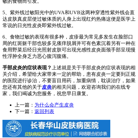
敏的食物而引发。
5、紫外线过敏阳光中的UVA和UVB这两种穿透性紫外线会直
达皮肤真皮层使过敏体质的人身上出现红灼热痛这便是医学上
常说的日光性皮炎即紫外线过敏。
6、食物过敏的表现有很多种，皮疹最为常见多发生在脸部口
周的红斑躯干部也较多见瘙痒脱屑并可有色素沉着另有一种在
食用野菜后经日光照射皮肤可出现光感性皮炎面颈手部呈现慢
性浮肿全身乏力恶心腹泻腹痛。
手部皮炎的症状表现？
上述就是关于手部皮炎的症状表现的相
关介绍，希望给大家带来一定的帮助，患有皮炎一定要到正规
的医院进行诊治，不要盲目用药，加重病情，耽误治疗，如果
您还有其他的关于
皮炎
的相关问题，欢迎咨询我们的在线专
家，我们竭诚为您服务，祝您早日康复。
上一篇：
为什么会产生皮炎
下一篇：
返回列表