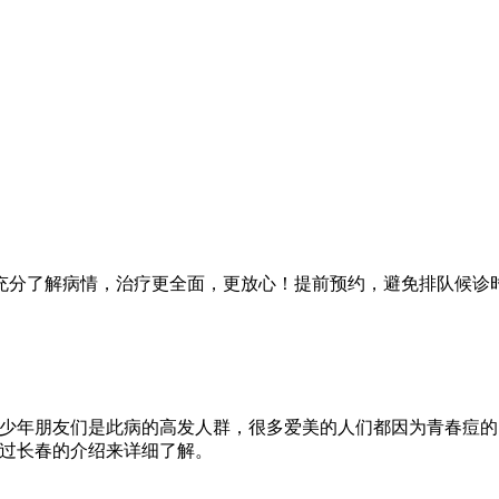
示：来济看病，谨防医托，小心受骗！
充分了解病情，治疗更全面，更放心！提前预约，避免排队候诊
青少年朋友们是此病的高发人群，很多爱美的人们都因为青春痘
通过长春的介绍来详细了解。